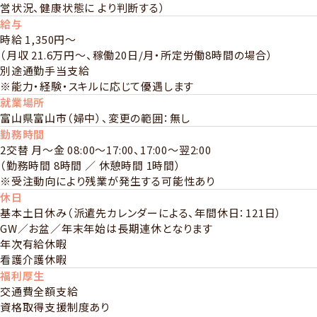
営状況、健康状態に より判断する）
給与
時給 1,350円～
（月収 21.6万円～、稼働20日/月・所定労働8時間の場合）
別途通勤手当支給
※能力・経験・スキルに応じて優遇します
就業場所
富山県富山市（婦中）、変更の範囲：無し
勤務時間
2交替 月～金 08:00～17:00、17:00～翌2:00
（勤務時間 8時間 ／ 休憩時間 1時間）
※受注動向により残業が発生する可能性あり
休日
基本土日休み（派遣先カレンダーによる、年間休日：121日）
GW／お盆／年末年始は⾧期連休となります
年次有給休暇
看護介護休暇
福利厚生
交通費全額支給
資格取得支援制度あり