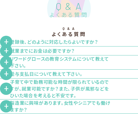
Q & A
よくある質問
Q & A
よくある質問
Q
登録後、どのように対応したらよいですか？
A
Q
就業までにお金は必要ですか？
ご登録後、当社よりメールにてご連絡させて頂きます。ご希望
A
リワードグロースの教育システムについて教えて
お金は一切かかりません。
に応じて電話対応も可能です。
Q
下さい。
相談や登録、求人紹介などのサービスはすべて無料でご利用
まずはご登録者様のご希望をお聞きし、お一人お一人のご状
A
Q
給与支払日について教えて下さい。
就業間もない方からエキスパートまで、ニーズに応じて最新の
いただけます。
況に合わせて対応致します。
A
子育て中で勤務可能な時間が限られているので
給与は月1回、ご指定の銀行口座にお振込み致します。給与明
教育カリキュラムを受講できます。
Q
安心してご相談ください。
面談をお急ぎの場合は、WEB・ご来社など柔軟に対応します
すが、就業可能ですか？また、子供が風邪などを
細は専用WEBサイトにてご確認頂きます。
スキマ時間を活用したい！や、資格取得などのご要望にもお応
ひいた場合を考えると不安です。
のでご安心下さい。
月末締め、翌月25日お振込みとなります。※25日が銀行休業
A
え致しますので、お気軽にお問い合わせ下さい。
製造業に興味があります。女性やシニアでも働け
就業先候補の企業様と調整の上ご紹介しますので、ご安心下
Q
ますか？
日の場合は、その前日
さい。
A
当社は女性・シニア活躍に特に力を入れており、大勢の方が県
病児保育を利用された場合、費用は当社で負担するなど、子
内の製造業でご活躍されています。
育て世代を全力でサポートします。ぜひご相談下さい。
製造のプロフェッショナルが丁寧に対応致しますので、未経験